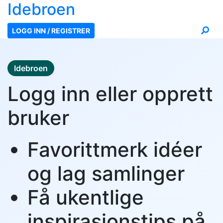
Ide
broen
LOGG INN / REGISTRER
Idebroen
Logg inn eller opprett
bruker
Favorittmerk idéer
og lag samlinger
Få ukentlige
inspirasjonstips på