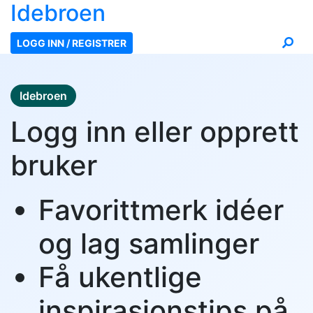
Ide
broen
LOGG INN / REGISTRER
Idebroen
Logg inn eller opprett
bruker
Favorittmerk idéer
og lag samlinger
Få ukentlige
inspirasjonstips på