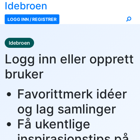
Ide
broen
LOGG INN / REGISTRER
Idebroen
Logg inn eller opprett
bruker
Favorittmerk idéer
og lag samlinger
Få ukentlige
inspirasjonstips på