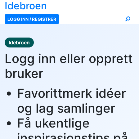
Ide
broen
LOGG INN / REGISTRER
Idebroen
Logg inn eller opprett
bruker
Favorittmerk idéer
og lag samlinger
Få ukentlige
inspirasjonstips på