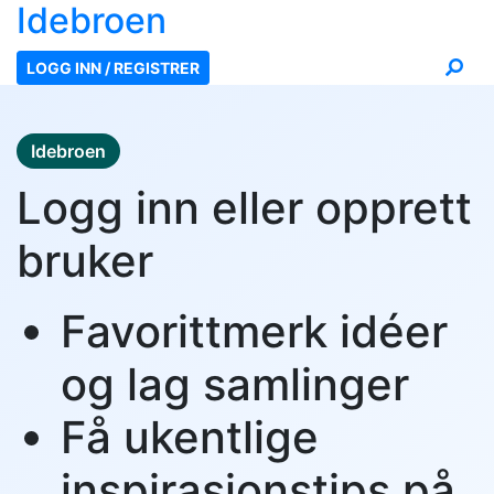
Ide
broen
LOGG INN / REGISTRER
Idebroen
Logg inn eller opprett
bruker
Favorittmerk idéer
og lag samlinger
Få ukentlige
inspirasjonstips på