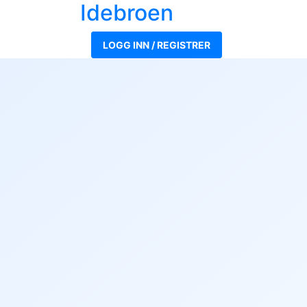
Ide
broen
LOGG INN / REGISTRER