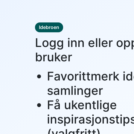
Idebroen
Logg inn eller op
bruker
Favorittmerk id
samlinger
Få ukentlige
inspirasjonstip
(valgfritt)