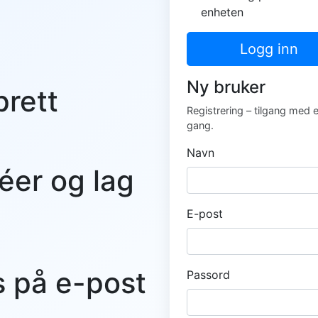
enheten
Logg inn
Ny bruker
prett
Registrering – tilgang med 
gang.
Navn
éer og lag
E-post
s på e-post
Passord