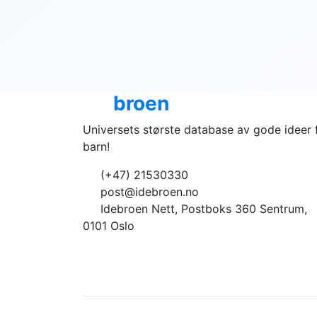
Ide
broen
Universets største database av gode ideer 
barn!
(+47) 21530330
post@idebroen.no
Idebroen Nett, Postboks 360 Sentrum,
0101 Oslo