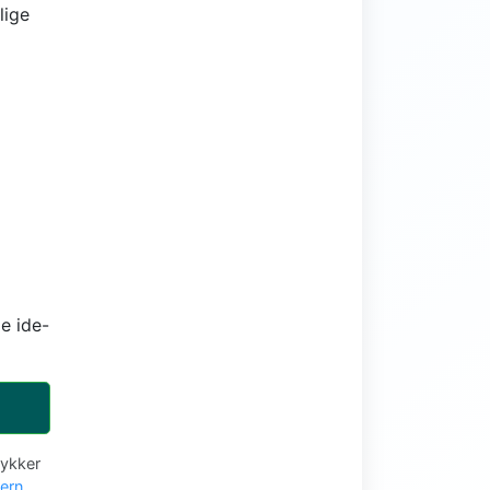
lige
e ide-
tykker
vern
.