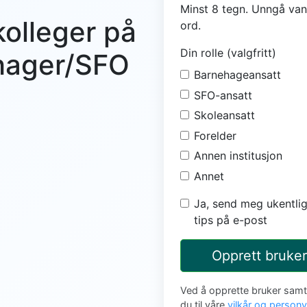
Minst 8 tegn. Unngå van
kolleger på
ord.
Din rolle (valgfritt)
ehager/SFO
Barnehageansatt
SFO-ansatt
Skoleansatt
Forelder
Annen institusjon
Annet
Ja, send meg ukentlig
tips på e-post
Opprett bruker
Ved å opprette bruker sam
du til våre
vilkår og person