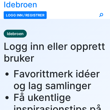
Ide
broen
LOGG INN / REGISTRER
Idebroen
Logg inn eller opprett
bruker
Favorittmerk idéer
og lag samlinger
Få ukentlige
inspirasjonstips på