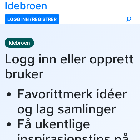
Ide
broen
LOGG INN / REGISTRER
Idebroen
Logg inn eller opprett
bruker
Favorittmerk idéer
og lag samlinger
Få ukentlige
inspirasjonstips på