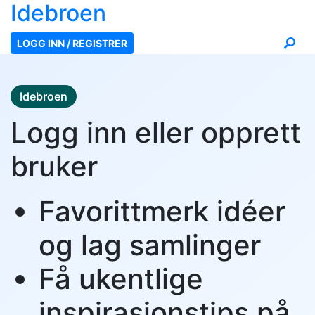
Ide
broen
LOGG INN / REGISTRER
Idebroen
Logg inn eller opprett
bruker
Favorittmerk idéer
og lag samlinger
Få ukentlige
inspirasjonstips på