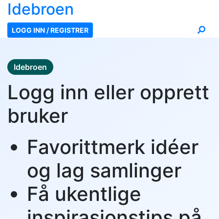
Ide
broen
LOGG INN / REGISTRER
Idebroen
Logg inn eller opprett
bruker
Favorittmerk idéer
og lag samlinger
Få ukentlige
inspirasjonstips på