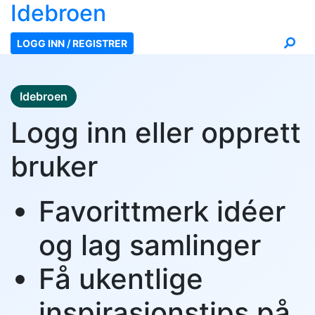
Ide
broen
LOGG INN / REGISTRER
Idebroen
Logg inn eller opprett
bruker
Favorittmerk idéer
og lag samlinger
Få ukentlige
inspirasjonstips på