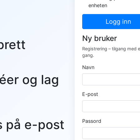
enheten
Logg inn
Ny bruker
prett
Registrering – tilgang med 
gang.
Navn
éer og lag
E-post
s på e-post
Passord