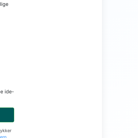
lige
e ide-
tykker
vern
.