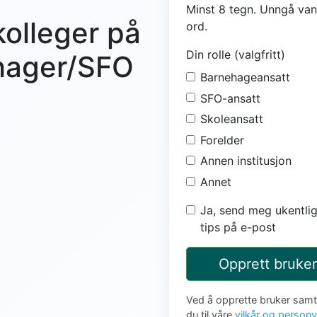
Minst 8 tegn. Unngå van
kolleger på
ord.
Din rolle (valgfritt)
ehager/SFO
Barnehageansatt
SFO-ansatt
Skoleansatt
Forelder
Annen institusjon
Annet
Ja, send meg ukentlig
tips på e-post
Opprett bruker
Ved å opprette bruker sam
du til våre
vilkår og person