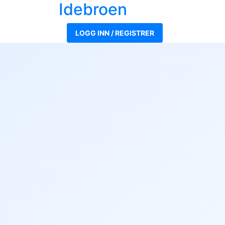
Ide
broen
LOGG INN / REGISTRER