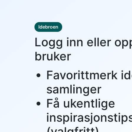
Idebroen
Logg inn eller op
bruker
Favorittmerk id
samlinger
Få ukentlige
inspirasjonstip
(valgfritt)