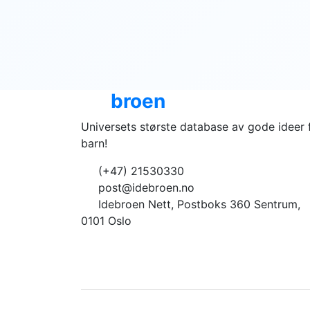
Ide
broen
Universets største database av gode ideer 
barn!
(+47) 21530330
post@idebroen.no
Idebroen Nett, Postboks 360 Sentrum,
0101 Oslo