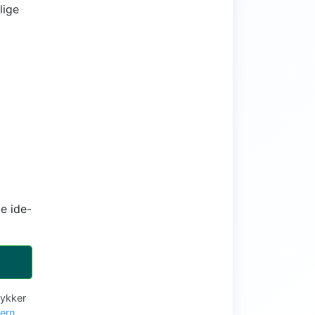
lige
e ide-
tykker
vern
.