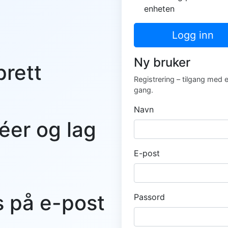
enheten
Logg inn
Ny bruker
prett
Registrering – tilgang med 
gang.
Navn
éer og lag
E-post
s på e-post
Passord