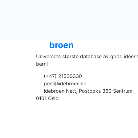
Ide
broen
Universets største database av gode ideer 
barn!
(+47) 21530330
post@idebroen.no
Idebroen Nett, Postboks 360 Sentrum,
0101 Oslo