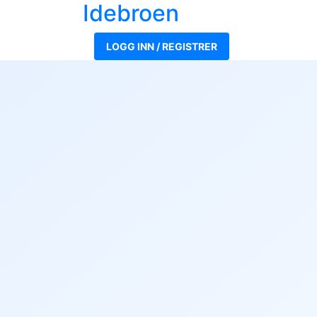
Ide
broen
LOGG INN / REGISTRER