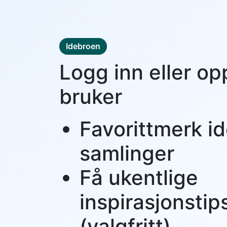
Idebroen
Logg inn eller op
bruker
Favorittmerk id
samlinger
Få ukentlige
inspirasjonstip
(valgfritt)