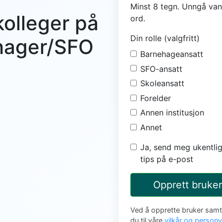
Minst 8 tegn. Unngå van
kolleger på
ord.
Din rolle (valgfritt)
ehager/SFO
Barnehageansatt
SFO-ansatt
Skoleansatt
Forelder
Annen institusjon
Annet
Ja, send meg ukentlig
tips på e-post
Opprett bruker
Ved å opprette bruker sam
du til våre
vilkår og person