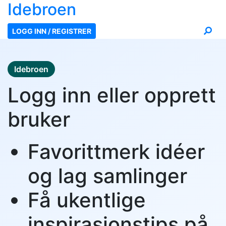
Ide
broen
LOGG INN / REGISTRER
Idebroen
Logg inn eller opprett
bruker
Favorittmerk idéer
og lag samlinger
Få ukentlige
inspirasjonstips på