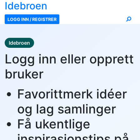
Ide
broen
LOGG INN / REGISTRER
Idebroen
Logg inn eller opprett
bruker
Favorittmerk idéer
og lag samlinger
Få ukentlige
inspirasjonstips på