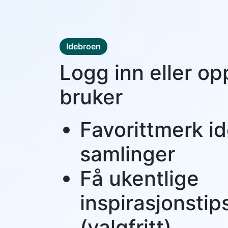
Idebroen
Logg inn eller op
bruker
Favorittmerk id
samlinger
Få ukentlige
inspirasjonstip
(valgfritt)