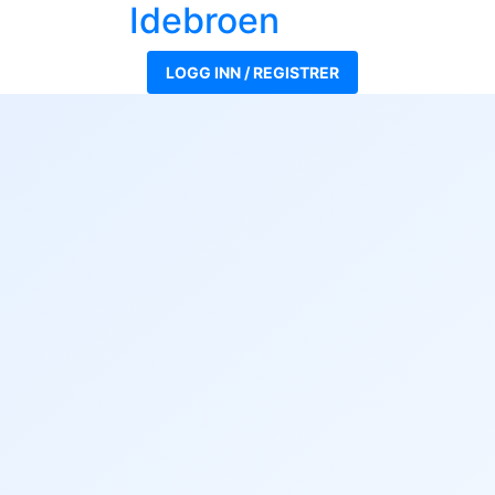
Ide
broen
LOGG INN / REGISTRER