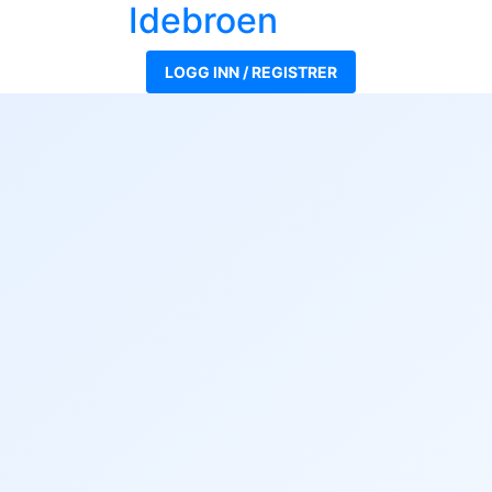
Ide
broen
LOGG INN / REGISTRER