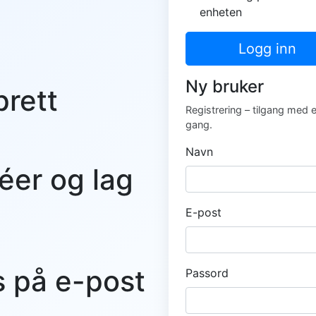
enheten
Logg inn
Ny bruker
prett
Registrering – tilgang med 
gang.
Navn
éer og lag
E-post
s på e-post
Passord