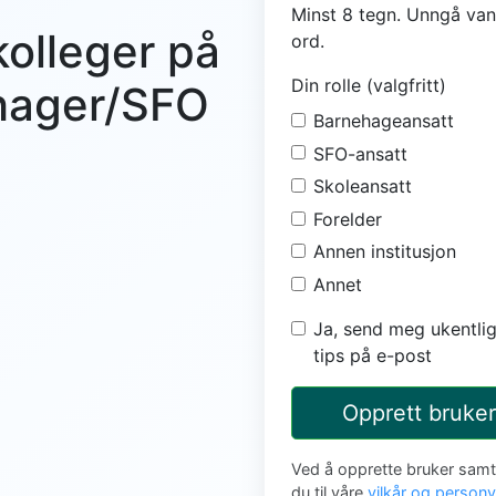
Minst 8 tegn. Unngå van
kolleger på
ord.
Din rolle (valgfritt)
ehager/SFO
Barnehageansatt
SFO-ansatt
Skoleansatt
Forelder
Annen institusjon
Annet
Ja, send meg ukentlig
tips på e-post
Opprett bruker
Ved å opprette bruker sam
du til våre
vilkår og person