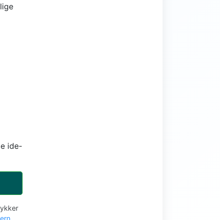
lige
e ide-
tykker
vern
.