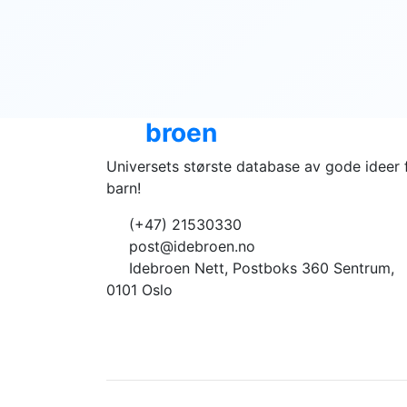
Ide
broen
Universets største database av gode ideer 
barn!
(+47) 21530330
post@idebroen.no
Idebroen Nett, Postboks 360 Sentrum,
0101 Oslo