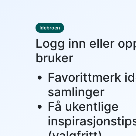
Idebroen
Logg inn eller op
bruker
Favorittmerk id
samlinger
Få ukentlige
inspirasjonstip
(valgfritt)