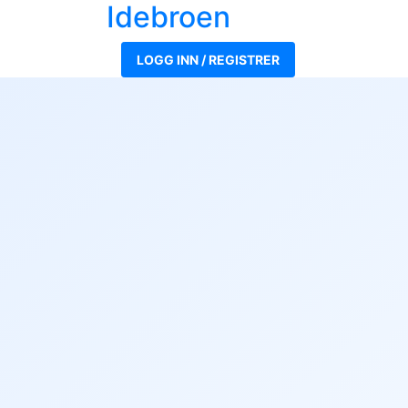
Ide
broen
LOGG INN / REGISTRER