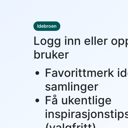
Idebroen
Logg inn eller op
bruker
Favorittmerk id
samlinger
Få ukentlige
inspirasjonstip
(valgfritt)