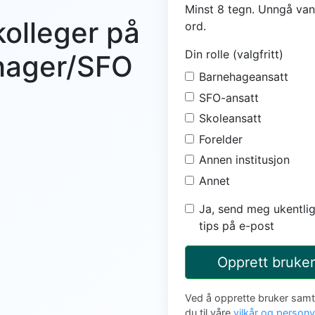
Minst 8 tegn. Unngå van
kolleger på
ord.
Din rolle (valgfritt)
ehager/SFO
Barnehageansatt
SFO-ansatt
Skoleansatt
Forelder
Annen institusjon
Annet
Ja, send meg ukentlig
tips på e-post
Opprett bruker
Ved å opprette bruker sam
du til våre
vilkår og person