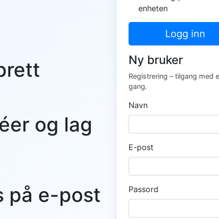
enheten
Logg inn
Ny bruker
prett
Registrering – tilgang med 
gang.
Navn
éer og lag
E-post
s på e-post
Passord