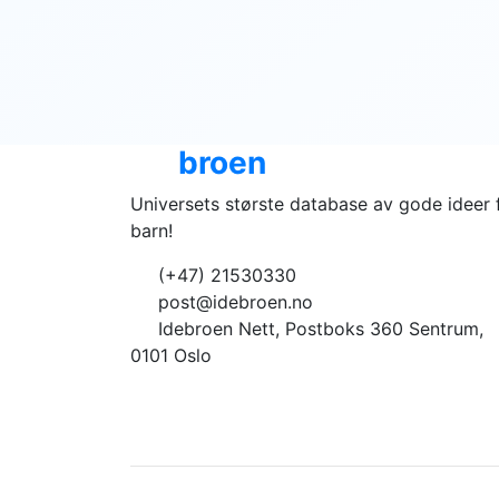
Ide
broen
Universets største database av gode ideer 
barn!
(+47) 21530330
post@idebroen.no
Idebroen Nett, Postboks 360 Sentrum,
0101 Oslo