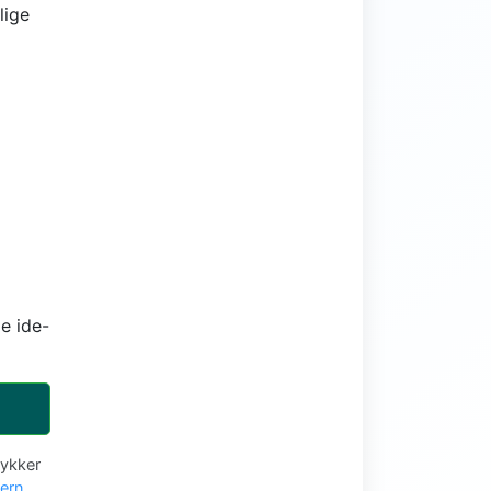
lige
e ide-
tykker
vern
.