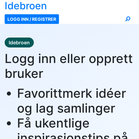
Ide
broen
LOGG INN / REGISTRER
Idebroen
Logg inn eller opprett
bruker
Favorittmerk idéer
og lag samlinger
Få ukentlige
inspirasjonstips på