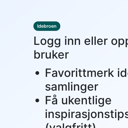
Idebroen
Logg inn eller op
bruker
Favorittmerk id
samlinger
Få ukentlige
inspirasjonstip
(valgfritt)