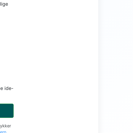
lige
e ide-
tykker
vern
.