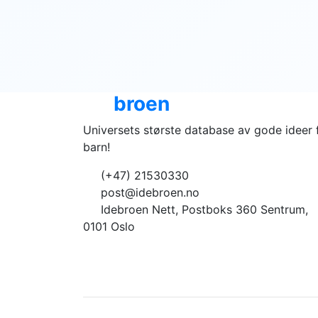
Ide
broen
Universets største database av gode ideer 
barn!
(+47) 21530330
post@idebroen.no
Idebroen Nett, Postboks 360 Sentrum,
0101 Oslo