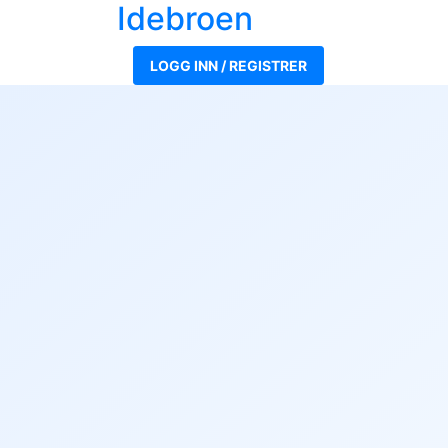
Ide
broen
LOGG INN / REGISTRER