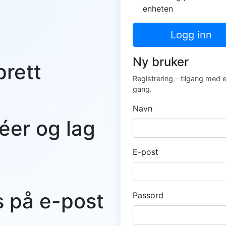
enheten
Logg inn
Ny bruker
prett
Registrering – tilgang med 
gang.
Navn
éer og lag
E-post
s på e-post
Passord