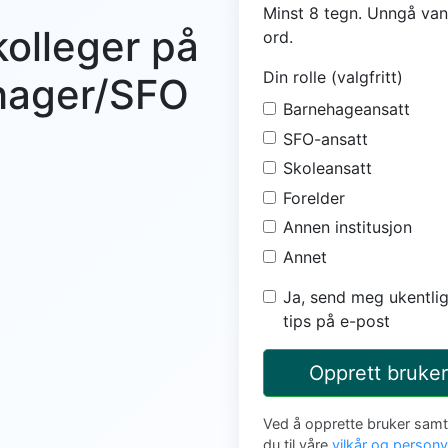
Minst 8 tegn. Unngå van
kolleger på
ord.
Din rolle (valgfritt)
ehager/SFO
Barnehageansatt
SFO-ansatt
Skoleansatt
Forelder
Annen institusjon
Annet
Ja, send meg ukentlig
tips på e-post
Opprett bruker
Ved å opprette bruker sam
du til våre
vilkår og person