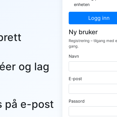
enheten
Logg inn
Ny bruker
prett
Registrering – tilgang med 
gang.
Navn
éer og lag
E-post
s på e-post
Passord