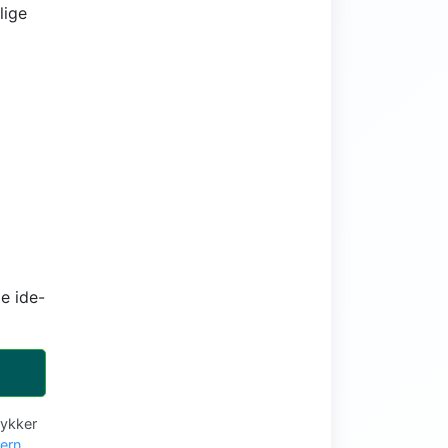
lige
e ide-
tykker
vern
.