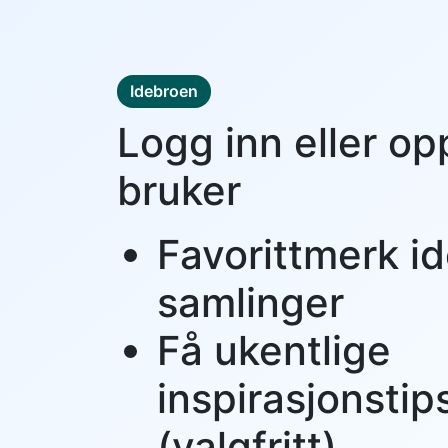
Idebroen
Logg inn eller op
bruker
Favorittmerk id
samlinger
Få ukentlige
inspirasjonstip
(valgfritt)