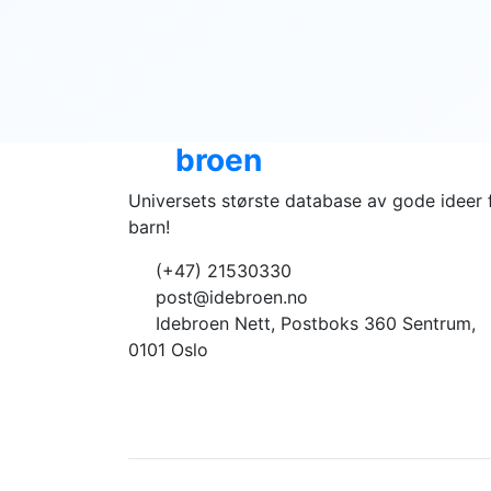
Ide
broen
Universets største database av gode ideer 
barn!
(+47) 21530330
post@idebroen.no
Idebroen Nett, Postboks 360 Sentrum,
0101 Oslo