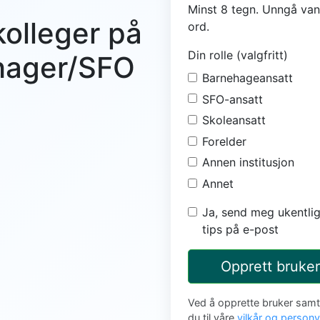
Minst 8 tegn. Unngå van
kolleger på
ord.
Din rolle (valgfritt)
ehager/SFO
Barnehageansatt
SFO-ansatt
Skoleansatt
Forelder
Annen institusjon
Annet
Ja, send meg ukentlig
tips på e-post
Opprett bruker
Ved å opprette bruker sam
du til våre
vilkår og person