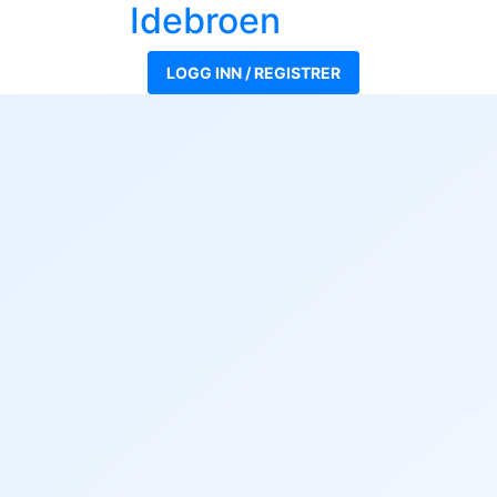
Ide
broen
LOGG INN / REGISTRER