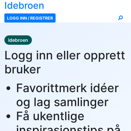
Ide
broen
LOGG INN / REGISTRER
Idebroen
Logg inn eller opprett
bruker
Favorittmerk idéer
og lag samlinger
Få ukentlige
inspirasjonstips på