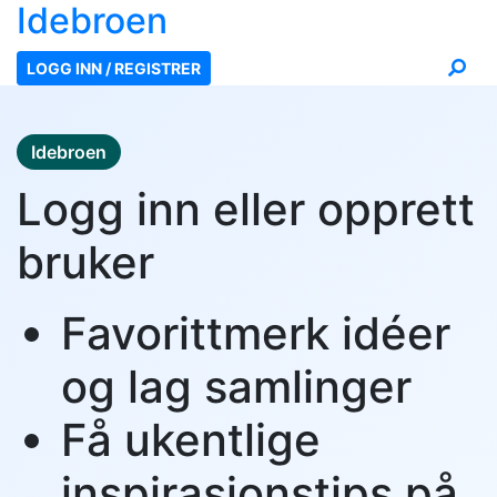
Ide
broen
LOGG INN / REGISTRER
Idebroen
Logg inn eller opprett
bruker
Favorittmerk idéer
og lag samlinger
Få ukentlige
inspirasjonstips på