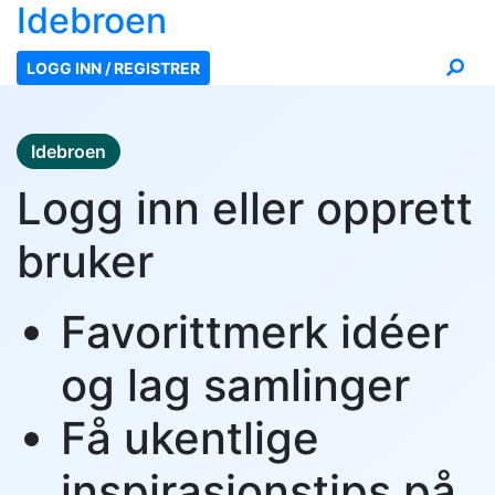
Ide
broen
LOGG INN / REGISTRER
Idebroen
Logg inn eller opprett
bruker
Favorittmerk idéer
og lag samlinger
Få ukentlige
inspirasjonstips på