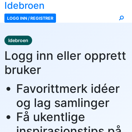
Ide
broen
LOGG INN / REGISTRER
Idebroen
Logg inn eller opprett
bruker
Favorittmerk idéer
og lag samlinger
Få ukentlige
inspirasjonstips på