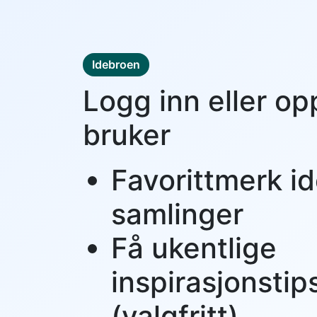
Idebroen
Logg inn eller op
bruker
Favorittmerk id
samlinger
Få ukentlige
inspirasjonstip
(valgfritt)