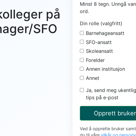
Minst 8 tegn. Unngå van
kolleger på
ord.
Din rolle (valgfritt)
ehager/SFO
Barnehageansatt
SFO-ansatt
Skoleansatt
Forelder
Annen institusjon
Annet
Ja, send meg ukentlig
tips på e-post
Opprett bruker
Ved å opprette bruker sam
du til våre
vilkår og person