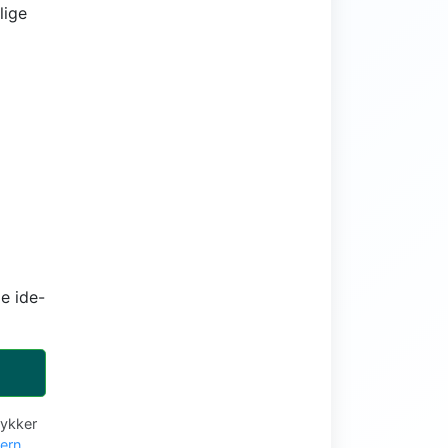
lige
e ide-
tykker
vern
.