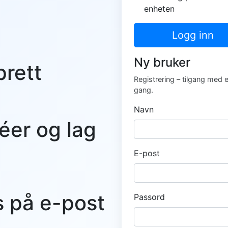
enheten
Logg inn
Ny bruker
prett
Registrering – tilgang med 
gang.
Navn
éer og lag
E-post
s på e-post
Passord