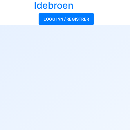
Ide
broen
LOGG INN / REGISTRER