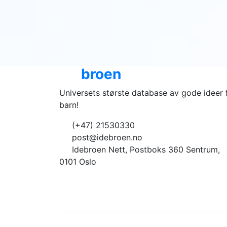
Ide
broen
Universets største database av gode ideer 
barn!
(+47) 21530330
post@idebroen.no
Idebroen Nett, Postboks 360 Sentrum,
0101 Oslo