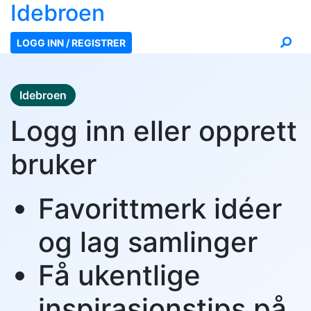
Ide
broen
LOGG INN / REGISTRER
Idebroen
Logg inn eller opprett
bruker
Favorittmerk idéer
og lag samlinger
Få ukentlige
inspirasjonstips på