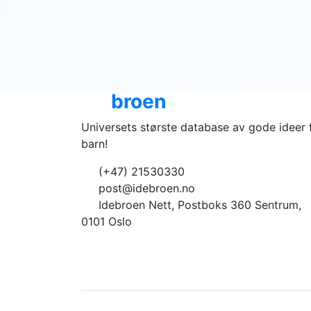
Ide
broen
Universets største database av gode ideer 
barn!
(+47) 21530330
post@idebroen.no
Idebroen Nett, Postboks 360 Sentrum,
0101 Oslo