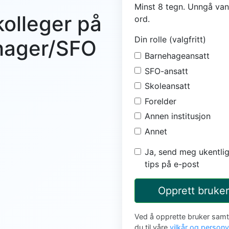
Minst 8 tegn. Unngå van
kolleger på
ord.
Din rolle (valgfritt)
ehager/SFO
Barnehageansatt
SFO-ansatt
Skoleansatt
Forelder
Annen institusjon
Annet
Ja, send meg ukentlig
tips på e-post
Opprett bruker
Ved å opprette bruker sam
du til våre
vilkår og person