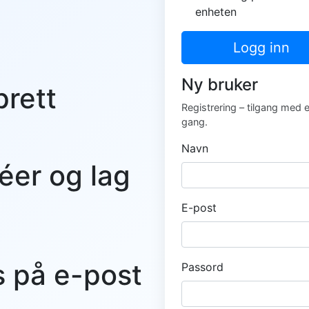
enheten
Logg inn
Ny bruker
prett
Registrering – tilgang med 
gang.
Navn
éer og lag
E-post
s på e-post
Passord