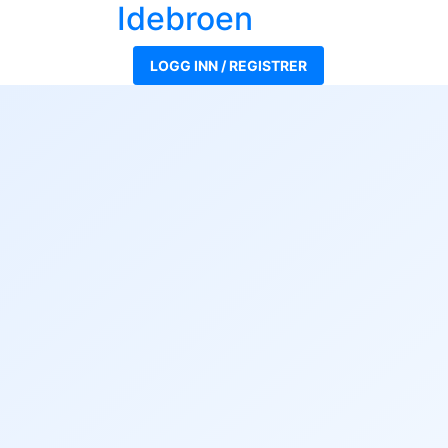
Ide
broen
LOGG INN / REGISTRER