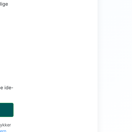
lige
e ide-
tykker
vern
.