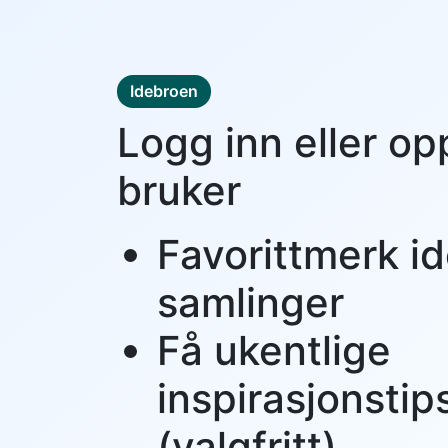
Idebroen
Logg inn eller op
bruker
Favorittmerk id
samlinger
Få ukentlige
inspirasjonstip
(valgfritt)