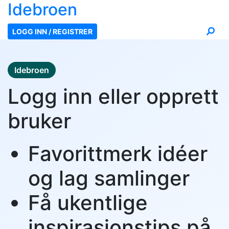
Ide
broen
LOGG INN / REGISTRER
Idebroen
Logg inn eller opprett
bruker
Favorittmerk idéer
og lag samlinger
Få ukentlige
inspirasjonstips på