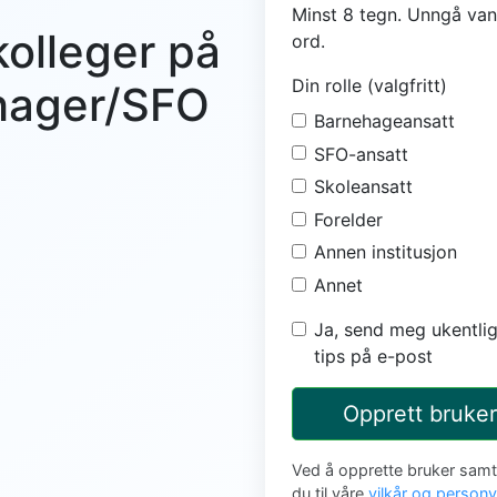
Minst 8 tegn. Unngå van
kolleger på
ord.
Din rolle (valgfritt)
ehager/SFO
Barnehageansatt
SFO-ansatt
Skoleansatt
Forelder
Annen institusjon
Annet
Ja, send meg ukentlig
tips på e-post
Opprett bruker
Ved å opprette bruker sam
du til våre
vilkår og person