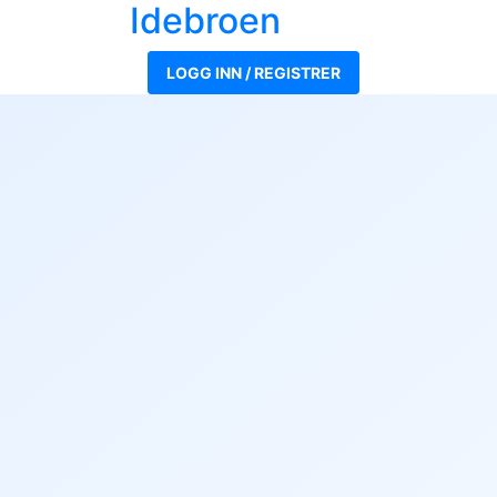
Ide
broen
LOGG INN / REGISTRER