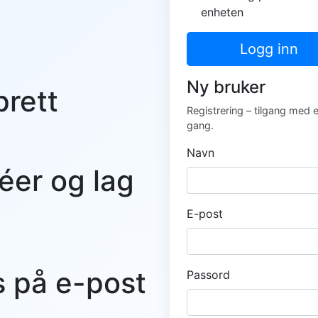
enheten
Logg inn
Ny bruker
prett
Registrering – tilgang med 
gang.
Navn
éer og lag
E-post
s på e-post
Passord