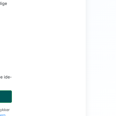
lige
e ide-
tykker
vern
.