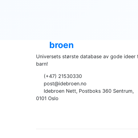
Ide
broen
Universets største database av gode ideer 
barn!
(+47) 21530330
post@idebroen.no
Idebroen Nett, Postboks 360 Sentrum,
0101 Oslo