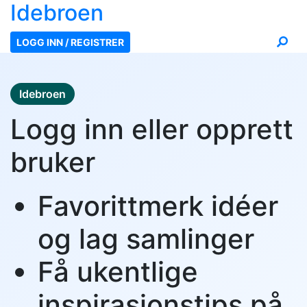
Ide
broen
LOGG INN / REGISTRER
Idebroen
Logg inn eller opprett
bruker
Favorittmerk idéer
og lag samlinger
Få ukentlige
inspirasjonstips på