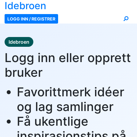
Ide
broen
LOGG INN / REGISTRER
Idebroen
Logg inn eller opprett
bruker
Favorittmerk idéer
og lag samlinger
Få ukentlige
inspirasjonstips på