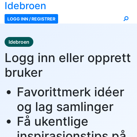
Ide
broen
LOGG INN / REGISTRER
Idebroen
Logg inn eller opprett
bruker
Favorittmerk idéer
og lag samlinger
Få ukentlige
inspirasjonstips på