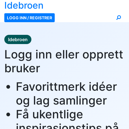
Ide
broen
LOGG INN / REGISTRER
Idebroen
Logg inn eller opprett
bruker
Favorittmerk idéer
og lag samlinger
Få ukentlige
inspirasjonstips på