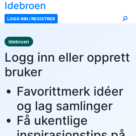
Ide
broen
LOGG INN / REGISTRER
Idebroen
Logg inn eller opprett
bruker
Favorittmerk idéer
og lag samlinger
Få ukentlige
inspirasjonstips på