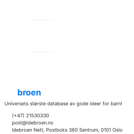
HØST
300 ideer
Ide
broen
Universets største database av gode ideer for barn!
(+47) 21530330
post@idebroen.no
Idebroen Nett, Postboks 360 Sentrum, 0101 Oslo