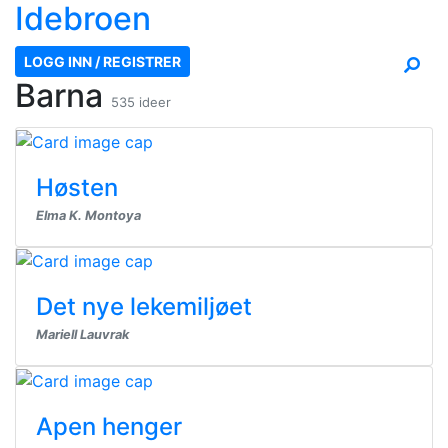
Ide
broen
LOGG INN / REGISTRER
Barna
535 ideer
Høsten
Elma K. Montoya
Det nye lekemiljøet
Mariell Lauvrak
Apen henger