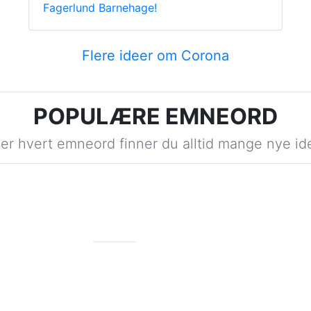
Fagerlund Barnehage!
Flere ideer om Corona
POPULÆRE EMNEORD
r hvert emneord finner du alltid mange nye ide
MALE
379 ideer