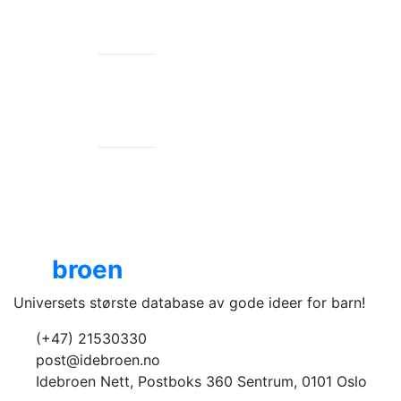
JUL
877 ideer
Ide
broen
Universets største database av gode ideer for barn!
(+47) 21530330
post@idebroen.no
Idebroen Nett, Postboks 360 Sentrum, 0101 Oslo