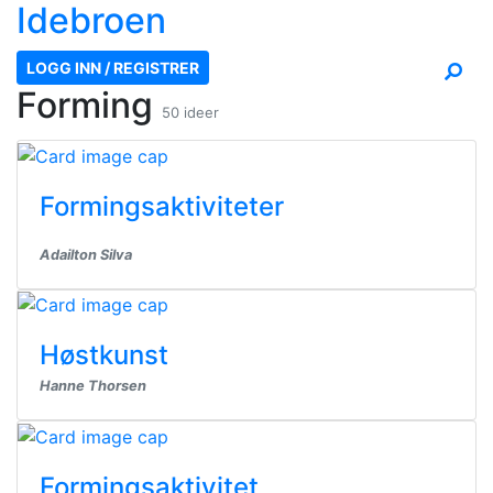
Ide
broen
LOGG INN / REGISTRER
Forming
50 ideer
Formingsaktiviteter
Adailton Silva
Høstkunst
Hanne Thorsen
Formingsaktivitet