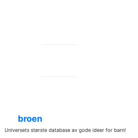
RAMPENISSEN
71 ideer
Ide
broen
Universets største database av gode ideer for barn!