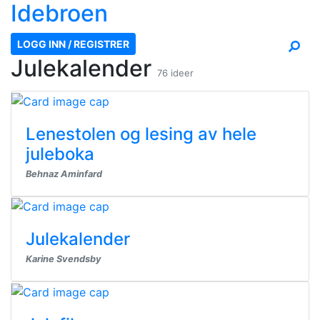
Ide
broen
LOGG INN / REGISTRER
Julekalender
76 ideer
Lenestolen og lesing av hele
juleboka
Behnaz Aminfard
Julekalender
Karine Svendsby