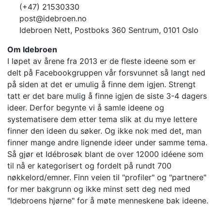
(+47) 21530330
post@idebroen.no
Idebroen Nett, Postboks 360 Sentrum, 0101 Oslo
Om Idebroen
I løpet av årene fra 2013 er de fleste ideene som er
delt på Facebookgruppen vår forsvunnet så langt ned
på siden at det er umulig å finne dem igjen. Strengt
tatt er det bare mulig å finne igjen de siste 3-4 dagers
ideer. Derfor begynte vi å samle ideene og
systematisere dem etter tema slik at du mye lettere
finner den ideen du søker. Og ikke nok med det, man
finner mange andre lignende ideer under samme tema.
Så gjør et Idébrosøk blant de over 12000 idéene som
til nå er kategorisert og fordelt på rundt 700
nøkkelord/emner. Finn veien til "profiler" og "partnere"
for mer bakgrunn og ikke minst sett deg ned med
"Idebroens hjørne" for å møte menneskene bak ideene.