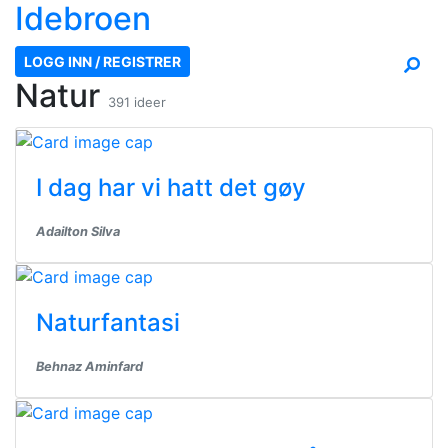
Ide
broen
LOGG INN / REGISTRER
Natur
391 ideer
I dag har vi hatt det gøy
Adailton Silva
Naturfantasi
Behnaz Aminfard