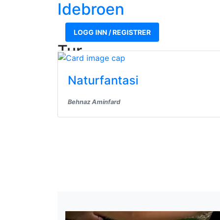
Ide
broen
LOGG INN / REGISTRER
Tur
161 ideer
Naturfantasi
Behnaz Aminfard