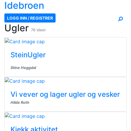
Ide
broen
LOGG INN / REGISTRER
Ugler
76 ideer
SteinUgler
Stine Heggdal
Vi vever og lager ugler og vesker
Hilde Roth
Kjekk aktivitet