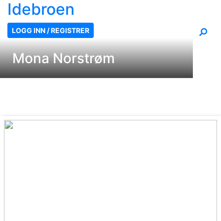
Ide
broen
LOGG INN / REGISTRER
Mona Norstrøm