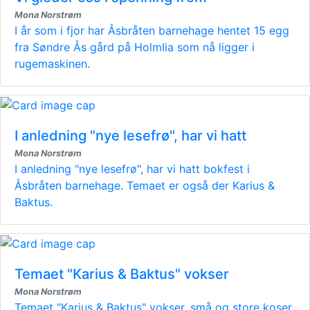
Mona Norstrøm
I år som i fjor har Åsbråten barnehage hentet 15 egg
fra Søndre Ås gård på Holmlia som nå ligger i
rugemaskinen.
I anledning "nye lesefrø", har vi hatt
Mona Norstrøm
I anledning "nye lesefrø", har vi hatt bokfest i
Åsbråten barnehage. Temaet er også der Karius &
Baktus.
Temaet "Karius & Baktus" vokser
Mona Norstrøm
Temaet "Karius & Baktus" vokser, små og store koser