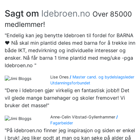
Sagt om
Idebroen.no
Over 85000
medlemmer!
"Endelig kan jeg benytte Idebroen til fordel for BARNA
❤️ Nå skal min plantid deles med barna for å trekke inn
både IKT, medvirkning og individuelle interesser og
ønsker. Nå får barna 1 time plantid med meg/uke -pga
Idebroen.no "
Lise Ones
/
Master cand. og bydelslagsleder
Utdanningsforbundet
"Dere i Idebroen gjør virkelig en fantastisk jobb!! Det
vil glede mange barnehager og skoler fremover! Vi
bruker det masse!"
Anne-Celin Vibstad-Gyllenhammer
/
Fagarbeider
"På idebroen.no finner jeg inspirasjon og siden er enkel
i bruk! Jeg liker godt at man og kan søke på alder på