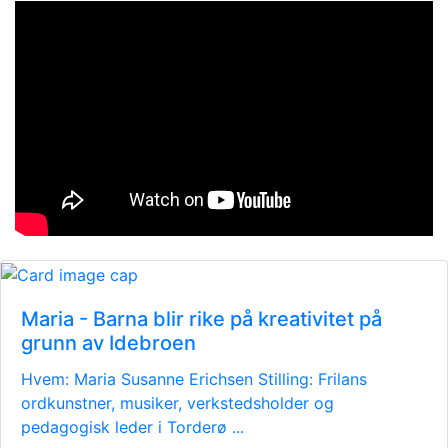
Maria - Barna blir rike på kreativitet på
grunn av Idebroen
Hvem: Maria Susanne Erichsen Stilling: Frilans
ordkunstner, musiker, verkstedsholder og
pedagogisk leder i Torderø ...